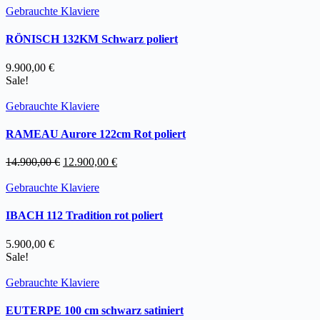
Gebrauchte Klaviere
RÖNISCH 132KM Schwarz poliert
9.900,00
€
Sale!
Gebrauchte Klaviere
RAMEAU Aurore 122cm Rot poliert
Ursprünglicher
Aktueller
14.900,00
€
12.900,00
€
Preis
Preis
war:
ist:
Gebrauchte Klaviere
14.900,00 €
12.900,00 €.
IBACH 112 Tradition rot poliert
5.900,00
€
Sale!
Gebrauchte Klaviere
EUTERPE 100 cm schwarz satiniert