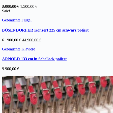
Ursprünglicher
Aktueller
2.900,00
€
1.500,00
€
Preis
Preis
Sale!
war:
ist:
2.900,00 €
1.500,00 €.
Gebrauchte Flügel
BÖSENDORFER Konzert 225 cm schwarz poliert
Ursprünglicher
Aktueller
61.900,00
€
44.900,00
€
Preis
Preis
war:
ist:
Gebrauchte Klaviere
61.900,00 €
44.900,00 €.
ARNOLD 133 cm in Schellack poliert
9.900,00
€