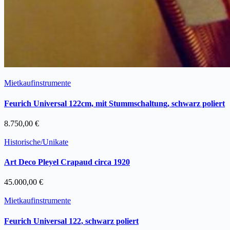
Mietkaufinstrumente
Feurich Universal 122cm, mit Stummschaltung, schwarz poliert
8.750,00
€
Historische/Unikate
Art Deco Pleyel Crapaud circa 1920
45.000,00
€
Mietkaufinstrumente
Feurich Universal 122, schwarz poliert