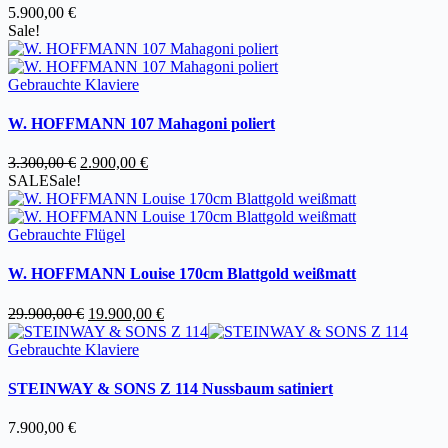
5.900,00
€
Sale!
Gebrauchte Klaviere
W. HOFFMANN 107 Mahagoni poliert
Ursprünglicher
Aktueller
3.300,00
€
2.900,00
€
Preis
Preis
SALE
Sale!
war:
ist:
3.300,00 €
2.900,00 €.
Gebrauchte Flügel
W. HOFFMANN Louise 170cm Blattgold weißmatt
Ursprünglicher
Aktueller
29.900,00
€
19.900,00
€
Preis
Preis
war:
ist:
Gebrauchte Klaviere
29.900,00 €
19.900,00 €.
STEINWAY & SONS Z 114 Nussbaum satiniert
7.900,00
€